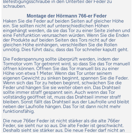
Befestigungsschraube in den Unterteil der Feder zu
schrauben.
Montage der Hörmann 766-er Feder
Haken Sie die Feder auf beiden Seiten auf gleicher Höhe
ein. Sie sollten nicht auf unterschiedlichen Höhen
eingehängt werden, da sie das Tor zu einer Seite ziehen und
eine Fehlfunktion verursachen würden. Wenn Sie die Enden
der Produkte auf beiden Seiten des Tors nicht auf der
gleichen Höhe einhängen, verschleißen Sie die Rollen
unnötig. Dies führt dazu, dass das Tor schneller kaputt geht.
Die Federspannung sollte überprüft werden, indem der
Tormotor vom Tor getrennt wird, so dass Sie das Tor manuell
öffnen können. Öffnen Sie das Tor manuell bis zu einer
Höhe von etwa 1 Meter. Wenn das Tor unter seinem
eigenen Gewicht zu sinken beginnt, spannen Sie die Feder.
Wenn sich das Tor zu heben beginnt, schwächen Sie die
Feder und hängen Sie sie weiter oben ein. Das Drahtseil
sollte immer straff gespannt sein. Auch wenn das Tor
vollständig geöffnet ist, muss das Drahtseil immer straff
bleiben. Sonst fällt das Drahtseil aus der Laufrolle und bleibt
neben der Laufrolle hängen. Das Tor ist dann nicht mehr
funktionsfähig.
Die neue 766er Feder ist nicht stärker als die alte 766er
Feder, sie sieht nur so aus. Die alte Feder ist geschwächt.
Deshalb sieht sie stärker aus. Die neue Feder darf nicht an