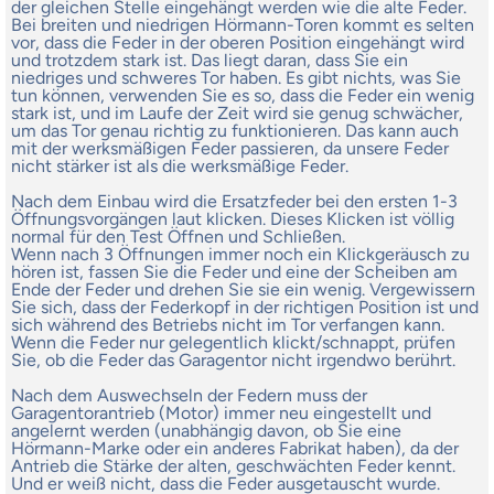
der gleichen Stelle eingehängt werden wie die alte Feder.
Bei breiten und niedrigen Hörmann-Toren kommt es selten
vor, dass die Feder in der oberen Position eingehängt wird
und trotzdem stark ist. Das liegt daran, dass Sie ein
niedriges und schweres Tor haben. Es gibt nichts, was Sie
tun können, verwenden Sie es so, dass die Feder ein wenig
stark ist, und im Laufe der Zeit wird sie genug schwächer,
um das Tor genau richtig zu funktionieren. Das kann auch
mit der werksmäßigen Feder passieren, da unsere Feder
nicht stärker ist als die werksmäßige Feder.
Nach dem Einbau wird die Ersatzfeder bei den ersten 1-3
Öffnungsvorgängen laut klicken. Dieses Klicken ist völlig
normal für den Test Öffnen und Schließen.
Wenn nach 3 Öffnungen immer noch ein Klickgeräusch zu
hören ist, fassen Sie die Feder und eine der Scheiben am
Ende der Feder und drehen Sie sie ein wenig. Vergewissern
Sie sich, dass der Federkopf in der richtigen Position ist und
sich während des Betriebs nicht im Tor verfangen kann.
Wenn die Feder nur gelegentlich klickt/schnappt, prüfen
Sie, ob die Feder das Garagentor nicht irgendwo berührt.
Nach dem Auswechseln der Federn muss der
Garagentorantrieb (Motor) immer neu eingestellt und
angelernt werden (unabhängig davon, ob Sie eine
Hörmann-Marke oder ein anderes Fabrikat haben), da der
Antrieb die Stärke der alten, geschwächten Feder kennt.
Und er weiß nicht, dass die Feder ausgetauscht wurde.