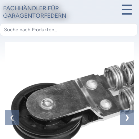
☰
FACHHÄNDLER FÜR
GARAGENTORFEDERN
1 / 4
❮
❯