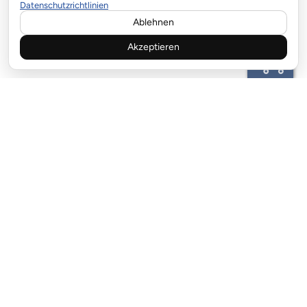
Datenschutzrichtlinien
Ablehnen
Akzeptieren
KUNDENBETREUUNG:
email:info@garagentor-feder.com
ZAHLUNGSMÖGLICHKEIT
LIEFERPARTNER:
EN: