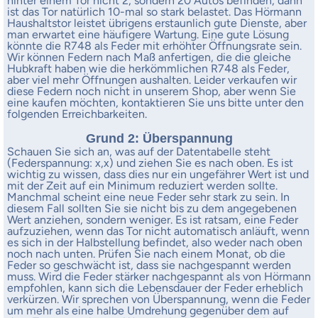
hinter einem Tor nicht 2, sondern 20 Autos befinden, dann
ist das Tor natürlich 10-mal so stark belastet. Das Hörmann
Haushaltstor leistet übrigens erstaunlich gute Dienste, aber
man erwartet eine häufigere Wartung. Eine gute Lösung
könnte die R748 als Feder mit erhöhter Öffnungsrate sein.
Wir können Federn nach Maß anfertigen, die die gleiche
Hubkraft haben wie die herkömmlichen R748 als Feder,
aber viel mehr Öffnungen aushalten. Leider verkaufen wir
diese Federn noch nicht in unserem Shop, aber wenn Sie
eine kaufen möchten, kontaktieren Sie uns bitte unter den
folgenden Erreichbarkeiten.
Grund 2: Überspannung
Schauen Sie sich an, was auf der Datentabelle steht
(Federspannung: x,x) und ziehen Sie es nach oben. Es ist
wichtig zu wissen, dass dies nur ein ungefährer Wert ist und
mit der Zeit auf ein Minimum reduziert werden sollte.
Manchmal scheint eine neue Feder sehr stark zu sein. In
diesem Fall sollten Sie sie nicht bis zu dem angegebenen
Wert anziehen, sondern weniger. Es ist ratsam, eine Feder
aufzuziehen, wenn das Tor nicht automatisch anläuft, wenn
es sich in der Halbstellung befindet, also weder nach oben
noch nach unten. Prüfen Sie nach einem Monat, ob die
Feder so geschwächt ist, dass sie nachgespannt werden
muss. Wird die Feder stärker nachgespannt als von Hörmann
empfohlen, kann sich die Lebensdauer der Feder erheblich
verkürzen. Wir sprechen von Überspannung, wenn die Feder
um mehr als eine halbe Umdrehung gegenüber dem auf