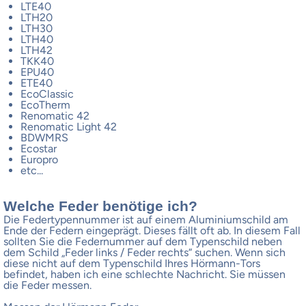
LTE40
LTH20
LTH30
LTH40
LTH42
TKK40
EPU40
ETE40
EcoClassic
EcoTherm
Renomatic 42
Renomatic Light 42
BDWMRS
Ecostar
Europro
etc...
Welche Feder benötige ich?
Die Federtypennummer ist auf einem Aluminiumschild am
Ende der Federn eingeprägt. Dieses fällt oft ab. In diesem Fall
sollten Sie die Federnummer auf dem Typenschild neben
dem Schild „Feder links / Feder rechts“ suchen. Wenn sich
diese nicht auf dem Typenschild Ihres Hörmann-Tors
befindet, haben ich eine schlechte Nachricht. Sie müssen
die Feder messen.