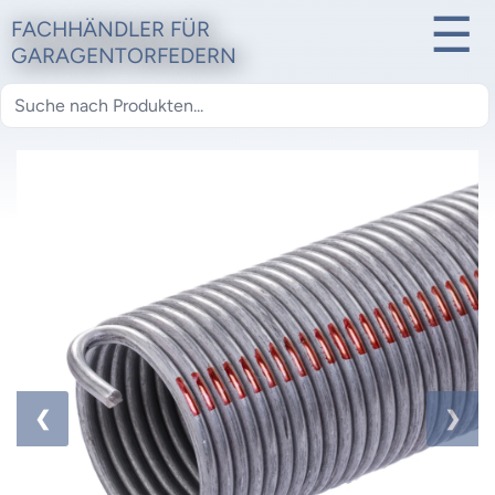
☰
FACHHÄNDLER FÜR
GARAGENTORFEDERN
1 / 2
❮
❯