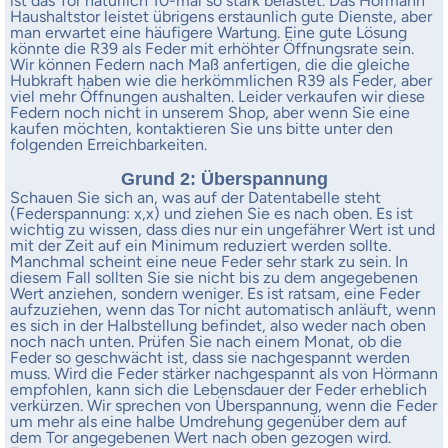
ist das Tor natürlich 10-mal so stark belastet. Das Hörmann
Haushaltstor leistet übrigens erstaunlich gute Dienste, aber
man erwartet eine häufigere Wartung. Eine gute Lösung
könnte die R39 als Feder mit erhöhter Öffnungsrate sein.
Wir können Federn nach Maß anfertigen, die die gleiche
Hubkraft haben wie die herkömmlichen R39 als Feder, aber
viel mehr Öffnungen aushalten. Leider verkaufen wir diese
Federn noch nicht in unserem Shop, aber wenn Sie eine
kaufen möchten, kontaktieren Sie uns bitte unter den
folgenden Erreichbarkeiten.
Grund 2: Überspannung
Schauen Sie sich an, was auf der Datentabelle steht
(Federspannung: x,x) und ziehen Sie es nach oben. Es ist
wichtig zu wissen, dass dies nur ein ungefährer Wert ist und
mit der Zeit auf ein Minimum reduziert werden sollte.
Manchmal scheint eine neue Feder sehr stark zu sein. In
diesem Fall sollten Sie sie nicht bis zu dem angegebenen
Wert anziehen, sondern weniger. Es ist ratsam, eine Feder
aufzuziehen, wenn das Tor nicht automatisch anläuft, wenn
es sich in der Halbstellung befindet, also weder nach oben
noch nach unten. Prüfen Sie nach einem Monat, ob die
Feder so geschwächt ist, dass sie nachgespannt werden
muss. Wird die Feder stärker nachgespannt als von Hörmann
empfohlen, kann sich die Lebensdauer der Feder erheblich
verkürzen. Wir sprechen von Überspannung, wenn die Feder
um mehr als eine halbe Umdrehung gegenüber dem auf
dem Tor angegebenen Wert nach oben gezogen wird.