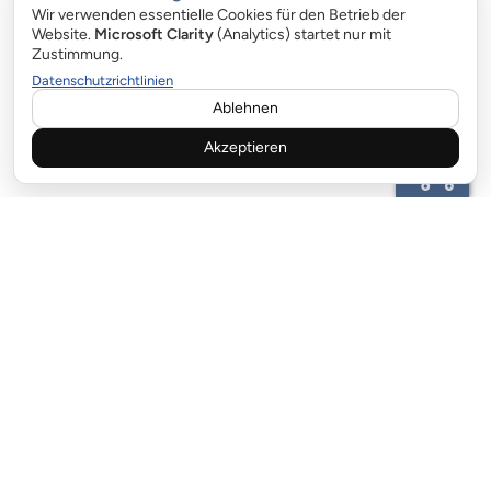
Wir verwenden essentielle Cookies für den Betrieb der
Website.
Microsoft Clarity
(Analytics) startet nur mit
Zustimmung.
Datenschutzrichtlinien
Ablehnen
Akzeptieren
KUNDENBETREUUNG:
email:info@garagentor-feder.com
ZAHLUNGSMÖGLICHKEIT
LIEFERPARTNER:
EN: