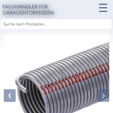
☰
FACHHÄNDLER FÜR
GARAGENTORFEDERN
1 / 2
❮
❯