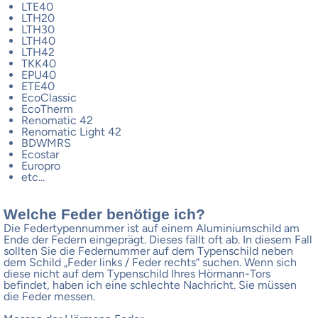
LTE40
LTH20
LTH30
LTH40
LTH42
TKK40
EPU40
ETE40
EcoClassic
EcoTherm
Renomatic 42
Renomatic Light 42
BDWMRS
Ecostar
Europro
etc...
Welche Feder benötige ich?
Die Federtypennummer ist auf einem Aluminiumschild am
Ende der Federn eingeprägt. Dieses fällt oft ab. In diesem Fall
sollten Sie die Federnummer auf dem Typenschild neben
dem Schild „Feder links / Feder rechts“ suchen. Wenn sich
diese nicht auf dem Typenschild Ihres Hörmann-Tors
befindet, haben ich eine schlechte Nachricht. Sie müssen
die Feder messen.